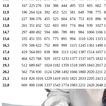
11,0
167
225
276
334
386
444
495
553
605
662
7
11,9
196
264
324
392
453
521
581
649
708
775
8
12,8
227
306
376
455
525
604
674
753
819
896
9
13,8
261
351
432
522
603
693
774
864
939
1027
1
14,7
297
400
492
594
686
789
881
984
1066
1166
1
15,6
335
451
555
671
775
891
994
1110
1201
1315
1
16,5
376
506
622
752
869
999
1115
1245
1361
1490
1
17,4
419
564
693
838
968
1113
1242
1387
1514
1657
1
18,3
464
625
768
929
1072
1233
1377
1537
1675
1832
1
19,3
512
689
847
1024
1182
1359
1518
1695
1843
2017
2
20,2
562
756
930
1124
1298
1492
1666
1860
2020
2211
2
21,1
614
826
1016
1229
1419
1631
1821
2033
2205
2413
2
22,0
669
900
1106
1337
1543
1774
1983
2211
2420
2648
2