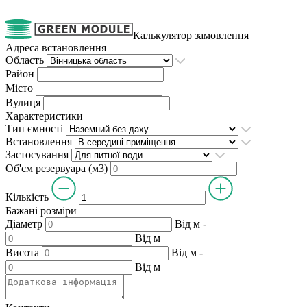
Калькулятор замовлення
Адреса встановлення
Область
Район
Місто
Вулиця
Характеристики
Тип ємності
Встановлення
Застосування
Об'єм резервуара (м3)
Кількість
Бажані розміри
Діаметр
Від
м
-
Від
м
Висота
Від
м
-
Від
м