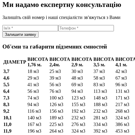
Ми надамо експертну консультацію
Залишіть свій номер і наші спеціалісти зв'яжуться з Вами
Залишити заявку
Об'єми та габарити підземних ємностей
ВИСОТА
ВИСОТА
ВИСОТА
ВИСОТА
ВИСОТ
ДІАМЕТР
1,76 м.
2,4м.
2,9 м.
3,5 м.
4,1 м.
3,7
18 м
3
25
м
3
30 м
3
37 м
3
42 м
3
4,6
29
м
3
39
м
3
48 м
3
58 м
3
67 м
3
5,5
41
м
3
56
м
3
69 м
3
83 м
3
96 м
3
6,4
56
м
3
76
м
3
94 м
3
113 м
3
131 м
3
7,3
74
м
3
100
м
3
123 м
3
148 м
3
171 м
3
8,3
94
м
3
126
м
3
155 м
3
188 м
3
217 м
3
9,2
116
м
3
156
м
3
192 м
3
232 м
3
268 м
3
10,1
140
м
3
189
м
3
232 м
3
281 м
3
324 м
3
11,0
167
м
3
225
м
3
276 м
3
334 м
3
386 м
3
11,9
196
м
3
264
м
3
324 м
3
392 м
3
453 м
3