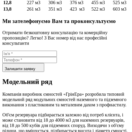
12,8
227
м
3
306
м
3
376 м
3
455 м
3
525 м
3
13,8
261
м
3
351
м
3
423 м
3
522 м
3
603 м
3
Ми зателефонуємо Вам та проконсультуємо
Отримати безкоштовну консультацію та комерційну
пропозицію? Легко! З Вас номер від нас професійні
консультанти
Залишити заявку
Модельний ряд
Компанія виробник ємностей «ГрінЕра» розробила типовий
модельний ряд модульних ємностей наземного та підземного
виконання з пластиковим та металевим дахом з профнастилу.
Об'єм резервуара підбирається залежно від потреб клієнта, і
може становити від 18 до 4000 м3 для наземних резервуарів,
від 18 до 500 кубів для підземних споруд. Виходячи з об'єму
рідини, що вміщується, підбирається висота і діаметр ємності.