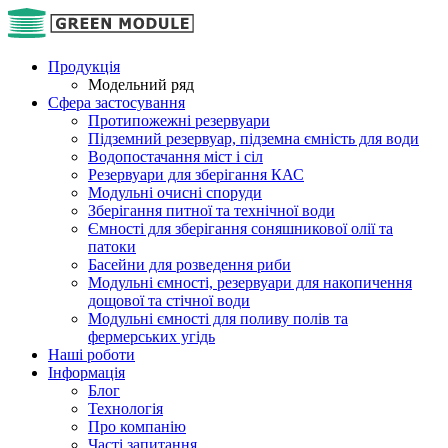
Продукція
Модельний ряд
Сфера застосування
Протипожежні резервуари
Підземний резервуар, підземна ємність для води
Водопостачання міст і сіл
Резервуари для зберігання КАС
Модульні очисні споруди
Зберігання питної та технічної води
Ємності для зберігання соняшникової олії та
патоки
Басейни для розведення риби
Модульні ємності, резервуари для накопичення
дощової та стічної води
Модульні ємності для поливу полів та
фермерських угідь
Наші роботи
Інформація
Блог
Технологія
Про компанію
Часті запитання