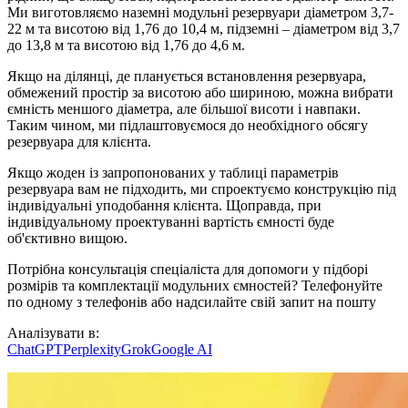
Ми виготовляємо наземні модульні резервуари діаметром 3,7-
22 м та висотою від 1,76 до 10,4 м, підземні – діаметром від 3,7
до 13,8 м та висотою від 1,76 до 4,6 м.
Якщо на ділянці, де планується встановлення резервуара,
обмежений простір за висотою або шириною, можна вибрати
ємність меншого діаметра, але більшої висоти і навпаки.
Таким чином, ми підлаштовуємося до необхідного обсягу
резервуара для клієнта.
Якщо жоден із запропонованих у таблиці параметрів
резервуара вам не підходить, ми спроектуємо конструкцію під
індивідуальні уподобання клієнта. Щоправда, при
індивідуальному проектуванні вартість ємності буде
об'єктивно вищою.
Потрібна консультація спеціаліста для допомоги у підборі
розмірів та комплектації модульних ємностей? Телефонуйте
по одному з телефонів або надсилайте свій запит на пошту
Аналізувати в:
ChatGPT
Perplexity
Grok
Google AI