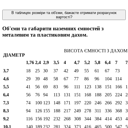
В таблицях розміри та об'єми, бажаєте отримати розрахунок
вартості?
Об'єми та габарити наземних ємностей з
металевим та пластиковим дахом.
ВИСОТА ЄМНОСТІ З ДАХОМ
ДІАМЕТР
1,76
2,4
2,9
3,5
4
4,7
5,2
5,8
6,4
7
7
3,7
18
25
30
37
42
49
55
61
67
73
4,6
29
39
48
58
67
77
86
96
104
114
5,5
41
56
69
83
96
111
123
138
151
166
1
6,4
56
76
94
113
131
151
168
188
205
224
2
7,3
74
100
123
148
171
197
220
246
266
292
3
8,3
94
126
155
188
217
249
278
311
336
368
3
9,2
116
156
192
232
268
308
344
384
414
453
4
10,1
140
189
232
281
324
373
416
465
500
547
5