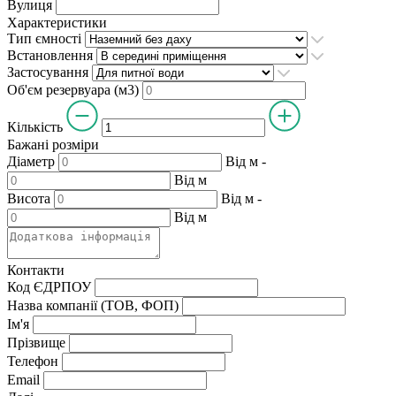
Вулиця
Характеристики
Тип ємності
Встановлення
Застосування
Об'єм резервуара (м3)
Кількість
Бажані розміри
Діаметр
Від
м
-
Від
м
Висота
Від
м
-
Від
м
Контакти
Код ЄДРПОУ
Назва компанії (ТОВ, ФОП)
Ім'я
Прізвище
Телефон
Email