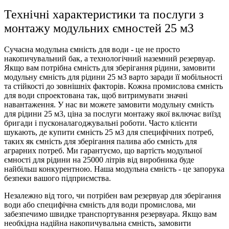
Технічні характеристики та послуги з
монтажу модульних ємностей 25 м3
Сучасна модульна ємність для води - це не просто
накопичувальний бак, а технологічний наземний резервуар.
Якщо вам потрібна ємність для зберігання рідини, замовити
модульну ємність для рідини 25 м3 варто заради її мобільності
та стійкості до зовнішніх факторів. Кожна промислова ємність
для води спроектована так, щоб витримувати значні
навантаження. У нас ви можете замовити модульну ємність
для рідини 25 м3, ціна за послуги монтажу якої включає виїзд
бригади і пусконалагоджувальні роботи. Часто клієнти
шукають, де купити ємність 25 м3 для специфічних потреб,
таких як ємність для зберігання палива або ємність для
аграрних потреб. Ми гарантуємо, що вартість модульної
ємності для рідини на 25000 літрів від виробника буде
найбільш конкурентною. Наша модульна ємність - це запорука
безпеки вашого підприємства.
Незалежно від того, чи потрібен вам резервуар для зберігання
води або специфічна ємність для води промислова, ми
забезпечимо швидке транспортування резервуара. Якщо вам
необхідна надійна накопичувальна ємність, замовити