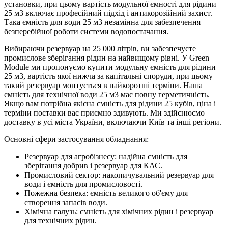
установки, при цьому вартість модульної ємності для рідини
25 м3 включає професійний підхід і антикорозійний захист.
Така ємність для води 25 м3 незамінна для забезпечення
безперебійної роботи системи водопостачання.
Вибираючи резервуар на 25 000 літрів, ви забезпечуєте
промислове зберігання рідин на найвищому рівні. У Green
Module ми пропонуємо купити модульну ємність для рідини
25 м3, вартість якої нижча за капітальні споруди, при цьому
такий резервуар монтується в найкоротші терміни. Наша
ємність для технічної води 25 м3 має повну герметичність.
Якщо вам потрібна якісна ємність для рідини 25 кубів, ціна і
терміни поставки вас приємно здивують. Ми здійснюємо
доставку в усі міста України, включаючи Київ та інші регіони.
Основні сфери застосування обладнання:
Резервуар для агробізнесу: надійна ємність для
зберігання добрив і резервуар для КАС.
Промисловий сектор: накопичувальний резервуар для
води і ємність для промисловості.
Пожежна безпека: ємність великого об'єму для
створення запасів води.
Хімічна галузь: ємність для хімічних рідин і резервуар
для технічних рідин.