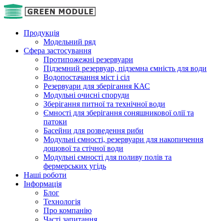
Продукція
Модельний ряд
Сфера застосування
Протипожежні резервуари
Підземний резервуар, підземна ємність для води
Водопостачання міст і сіл
Резервуари для зберігання КАС
Модульні очисні споруди
Зберігання питної та технічної води
Ємності для зберігання соняшникової олії та
патоки
Басейни для розведення риби
Модульні ємності, резервуари для накопичення
дощової та стічної води
Модульні ємності для поливу полів та
фермерських угідь
Наші роботи
Інформація
Блог
Технологія
Про компанію
Часті запитання