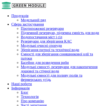
Продукція
Модельний ряд
Сфера застосування
Протипожежні резервуари
Підземний резервуар, підземна ємність для води
Водопостачання міст і сіл
Резервуари для зберігання КАС
Модульні очисні споруди
Зберігання питної та технічної води
Ємності для зберігання соняшникової олії та
патоки
Басейни для розведення риби
Модульні ємності, резервуари для накопичення
дощової та стічної води
Модульні ємності для поливу полів та
фермерських угідь
Наші роботи
Інформація
Блог
Технологія
Про компанію
Часті запитання