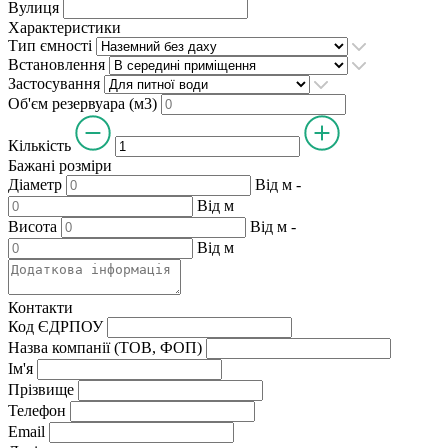
Вулиця
Характеристики
Тип ємності
Встановлення
Застосування
Об'єм резервуара (м3)
Кількість
Бажані розміри
Діаметр
Від
м
-
Від
м
Висота
Від
м
-
Від
м
Контакти
Код ЄДРПОУ
Назва компанії (ТОВ, ФОП)
Ім'я
Прізвище
Телефон
Email